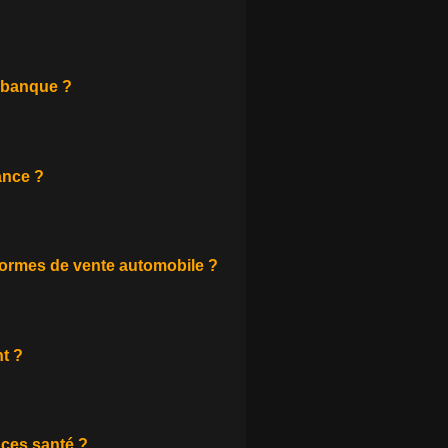
ilbanque ?
ance ?
eformes de vente automobile ?
t ?
nces santé ?