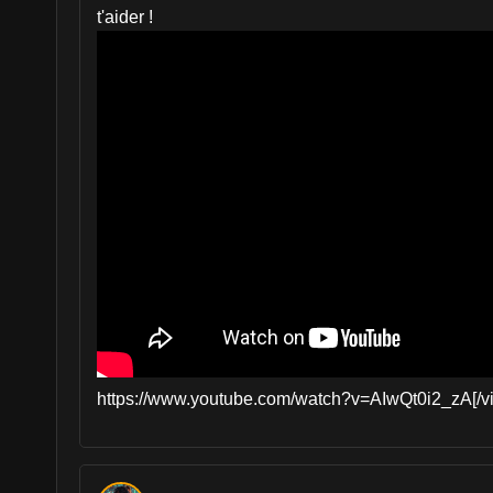
t'aider !
https://www.youtube.com/watch?v=AIwQt0i2_zA[/v